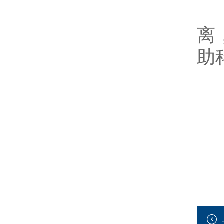
该
离
助