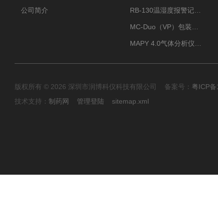
公司简介
RB-130温湿度报警记录打印机
MC-Duo（VP）包装密封性测试仪
MAPY 4.0气体分析仪：真空度测试仪
版权所有 © 2026 深圳市润博科仪科技有限公司 备案号：
粤ICP备
技术支持：
制药网
管理登陆
sitemap.xml