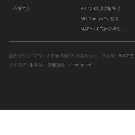
公司简介
RB-130温湿度报警记录打印机
MC-Duo（VP）包装密封性测试仪
MAPY 4.0气体分析仪：真空度测试仪
版权所有 © 2026 深圳市润博科仪科技有限公司 备案号：
粤ICP备
技术支持：
制药网
管理登陆
sitemap.xml