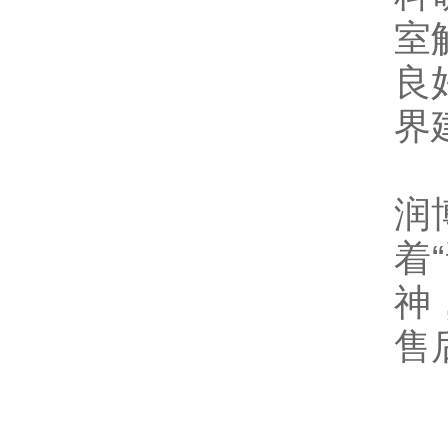
室
良
界
润
着
神
售