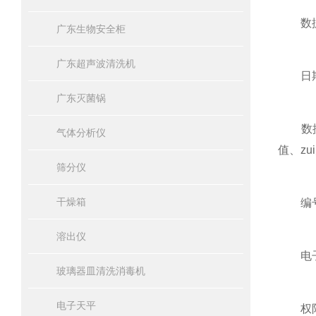
数据打
广东生物安全柜
广东超声波清洗机
日期打
广东灭菌锅
数据统
气体分析仪
值、zu
筛分仪
干燥箱
编号功
溶出仪
电子签
玻璃器皿清洗消毒机
电子天平
权限管