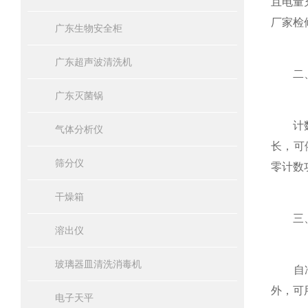
且电量
厂家检修
广东生物安全柜
广东超声波清洗机
二、计
广东灭菌锅
计数值
气体分析仪
长，可
筛分仪
零计数
干燥箱
三、仪
溶出仪
玻璃器皿清洗消毒机
自净功
外，可
电子天平