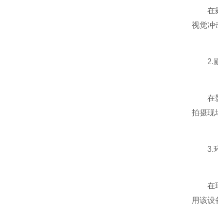
在舞台
视觉冲
2.影
在影视
拍摄现
3.
在环保
用该设