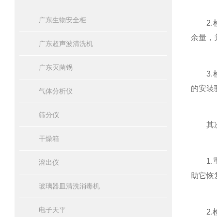
广东生物安全柜
2.检
余量，
广东超声波清洗机
广东灭菌锅
3.检
的安装
气体分析仪
筛分仪
其次，
干燥箱
1.重
溶出仪
助它恢
玻璃器皿清洗消毒机
电子天平
2.检