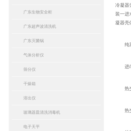
冷凝器
广东生物安全柜
装一进
凝器壳
广东超声波清洗机
广东灭菌锅
纯蒸
气体分析仪
进/出
筛分仪
干燥箱
热交换
溶出仪
热交换
玻璃器皿清洗消毒机
电子天平